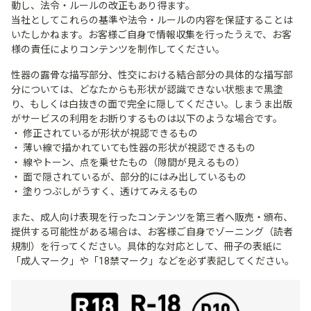
動し、法令・ルールの改正もあり得ます。
当社としてこれらの基準や法令・ルールの内容を保証することは
いたしかねます。お客様ご自身で情報収集を行ったうえで、お客
様の責任によりコンテンツを制作してください。
性器の露骨な描写部分、性交における結合部分の具体的な描写部
分については、どなたからも形状が認識できない状態まで黒塗
り、もしくは白抜きの面で完全に隠してください。しまうま出版
がサービスの利用をお断りするものは以下のような場合です。
修正されているが形状が視認できるもの
薄い線で描かれていても性器の形状が視認できるもの
線やトーン、点を乗せたもの（隙間が見えるもの）
面で隠されているが、部分的にはみ出しているもの
塗りつぶしがうすく、透けてみえるもの
また、成人向け表現を行ったコンテンツを第三者へ販売・頒布、
提供する可能性がある場合は、お客様ご自身でゾーニング（読者
規制）を行ってください。具体的な対応として、冊子の表紙に
「成人マーク」や「18禁マーク」などを必ず表記してください。