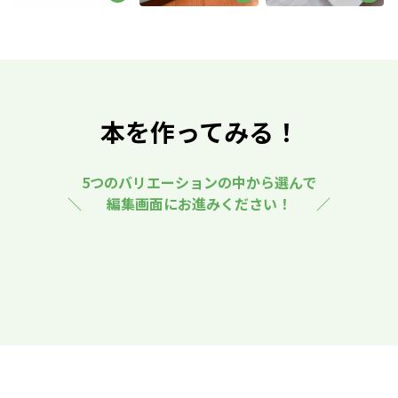
本を作ってみる！
5つのバリエーションの中から選んで
編集画面にお進みください！
画像入稿
画像入稿
PDF入稿
画像入稿
画像入稿
写真集
詳細へ
PDF入稿
イラスト集
詳細へ
プロ品質で叶える、
漫画
詳細へ
本格写真集
色彩豊かな作品を
絵本
詳細へ
1冊
330
円〜
鮮やかに再現
漫画ならではの
小説
詳細へ
1冊
330
円〜
本格コミック誌
軽くて持ち運びしやすい
1冊
270
円〜
ソフトカバー
巻きカバーでワンランク
1冊
330
円〜
上の小説へ
1冊
396
円〜