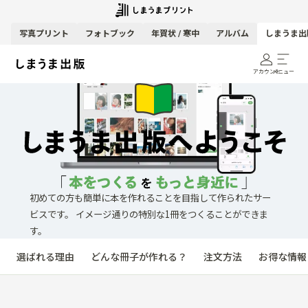
写真
プリント
フォトブック
年賀状 / 寒中
アルバム
しまうま出
アカウント
メニュー
初めての方も簡単に本を作れることを目指して作られたサー
ビスです。
イメージ通りの特別な1冊をつくることができま
す。
選ばれる理由
どんな冊子が作れる？
注文方法
お得な情報