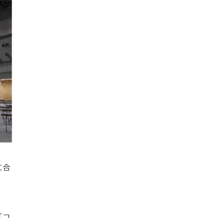
に合
「コ