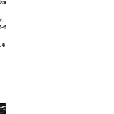
参加
す。
る場
も定