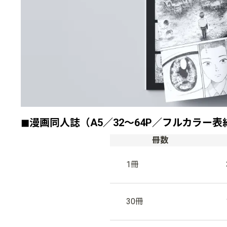
◼︎漫画同人誌（A5／32〜64P／フルカラー表
冊数
1冊
30冊