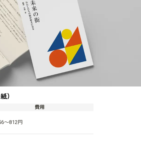
表紙）
費用
56〜812円