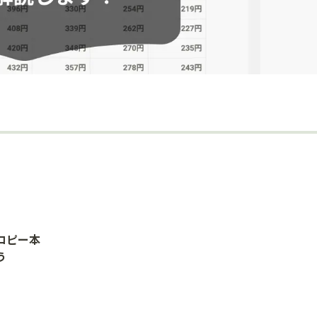
コピー本
う