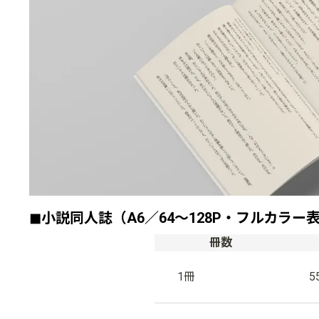
◼︎小説同人誌（A6／64〜128P・フルカラー
冊数
1冊
5